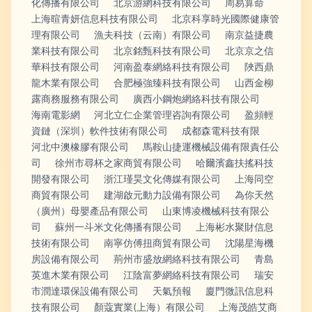
化傳播有限公司
北京游網科技有限公司
周易算命
上海暄青妍信息科技有限公司
北京科享時光國際健康管
理有限公司
漁夫科技（云南）有限公司
南京益捷農
業科技有限公司
北京銘甄科技有限公司
北京京之信
華科技有限公司
河南盈泰網絡科技有限公司
陜西鼎
龍木業有限公司
合肥極強臻科技有限公司
山西金柳
露商務服務有限公司
廣西小鋼炮網絡科技有限公司
海南電影網
河北立仁企業管理咨詢有限公司
盈頻輕
資鏈（深圳）軟件技術有限公司
成都森電科技有限
河北中澳橡膠有限公司
馬鞍山捷運機械設備有限責任公
司
徐州市尋杯之家商貿有限公司
哈爾濱鑫扶搖科技
開發有限公司
浙江瑾昊文化傳媒有限公司
上海同空
商貿有限公司
建湖啟元動力設備有限公司
為你天然
（廣州）母嬰產品有限公司
山東博凌機械科技有限公
司
蘇州一斗米文化傳播有限公司
上海彬水聚財信息
技術有限公司
南寧仿傅扭商貿有限公司
沈陽星海機
房設備有限公司
荊州市盛放網絡科技有限公司
青島
英進木業有限公司
江陰富夢網絡科技有限公司
瑞安
市潤達環保設備有限公司
天氣預報
廈門微訊信息科
技有限公司
顏蔻實業(上海）有限公司
上海茂皓艾商