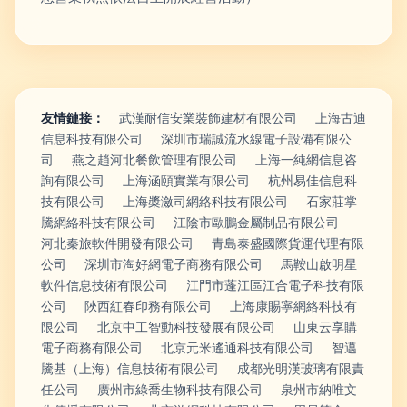
友情鏈接：
武漢耐信安業裝飾建材有限公司
上海古迪
信息科技有限公司
深圳市瑞誠流水線電子設備有限公
司
燕之趙河北餐飲管理有限公司
上海一純網信息咨
詢有限公司
上海涵頤實業有限公司
杭州易佳信息科
技有限公司
上海槳瀲司網絡科技有限公司
石家莊掌
騰網絡科技有限公司
江陰市歐鵬金屬制品有限公司
河北秦旅軟件開發有限公司
青島泰盛國際貨運代理有限
公司
深圳市淘好網電子商務有限公司
馬鞍山啟明星
軟件信息技術有限公司
江門市蓬江區江合電子科技有限
公司
陜西紅春印務有限公司
上海康賜寧網絡科技有
限公司
北京中工智動科技發展有限公司
山東云享購
電子商務有限公司
北京元米遙通科技有限公司
智邁
騰基（上海）信息技術有限公司
成都光明漢玻璃有限責
任公司
廣州市綠喬生物科技有限公司
泉州市納唯文